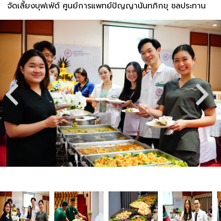
จัดเลี้ยงบุฟเฟ่ต์ ศูนย์การแพทย์ปัญญานันทภิกขุ ชลประทาน