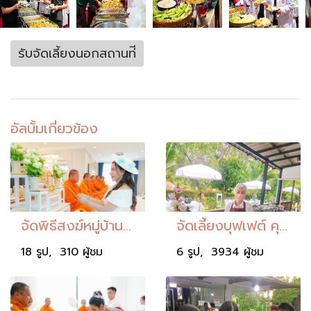
รับจัดเลี้ยงนอกสถานท่ี
อัลบั้มเกี่ยวข้อง
จัดพิธีสงฆ์หมู่บ้านพฤกษ์ภิรมย์ ลำปำ
จัดเลี้ยงบุฟเฟต์ คุณปรินดา
18 รูป, 310 ผู้ชม
6 รูป, 3934 ผู้ชม