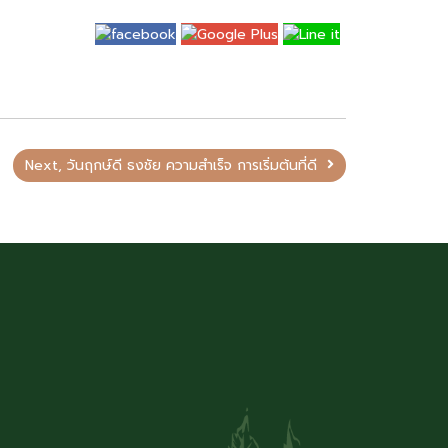
Next, วันฤกษ์ดี ธงชัย ความสำเร็จ การเริ่มต้นที่ดี